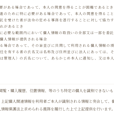
必要がある場合であって、本人の同意を得ることが困難であるとき
推進のために特に必要がある場合であって、本人の同意を得るこ
委託を受けた者が法令の定める事務を遂行することに対して協力
れがあるとき
成に必要な範囲内において個人情報の取扱いの全部又は一部を委
て個人情報が提供される場合
する場合であって、その旨並びに共同して利用される個人情報の
任を有する者の氏名又は名称及び住所並びに法人にあっては、
は管理人）の氏名について、あらかじめ本人に通知し、又は本
レス、閲覧・購入履歴、位置情報、等のうち特定の個人を識別できない
、上記個人関連情報を利用者ご本人が識別される情報と突合して、
人情報保護法上求められる義務を履行した上で上記提供を行います