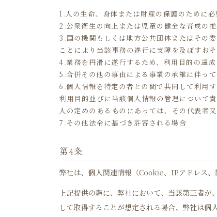
1.人の生命、身体または財産の保護のために
2.公衆衛生の向上または児童の健全な育成の
3.国の機関もしくは地方公共団体またはその
ことにより当該事務の遂行に支障を及ぼすおそ
4.業務を円滑に遂行するため、利用目的の達
5.合併その他の事由による事業の承継に伴っ
6.個人情報を特定の者との間で共同して利用
利用目的並びに当該個人情報の管理について責
人の定めのあるものにあっては、その代表者又
7.その他法令に基づき許容される場合
第4条
弊社は、個人関連情報（Cookie、IPアド
上記提供の際に、弊社において、当該第三者が
して取得することが想定される場合、弊社は個